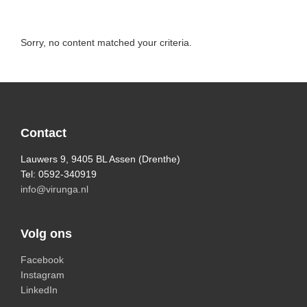
Sorry, no content matched your criteria.
Primary
Sidebar
Footer
Contact
Lauwers 9, 9405 BL Assen (Drenthe)
Tel: 0592-340919
info@virunga.nl
Volg ons
Facebook
Instagram
LinkedIn