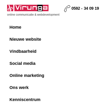
Skip
Skip
Skip
Skip
to
to
to
to
0592 - 34 09 19
primary
main
primary
footer
Virunga
online communicatie & webdevelopment
navigation
content
sidebar
Home
Nieuwe website
Vindbaarheid
Social media
Online marketing
Ons werk
Kenniscentrum