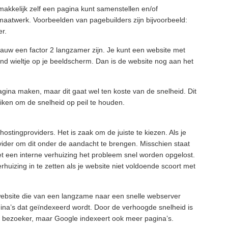
makkelijk zelf een pagina kunt samenstellen en/of
aatwerk. Voorbeelden van pagebuilders zijn bijvoorbeeld:
r.
auw een factor 2 langzamer zijn. Je kunt een website met
d wieltje op je beeldscherm. Dan is de website nog aan het
gina maken, maar dit gaat wel ten koste van de snelheid. Dit
iken om de snelheid op peil te houden.
ostingproviders. Het is zaak om de juiste te kiezen. Als je
ovider om dit onder de aandacht te brengen. Misschien staat
t een interne verhuizing het probleem snel worden opgelost.
erhuizing in te zetten als je website niet voldoende scoort met
website die van een langzame naar een snelle webserver
ina’s dat geïndexeerd wordt. Door de verhoogde snelheid is
de bezoeker, maar Google indexeert ook meer pagina’s.