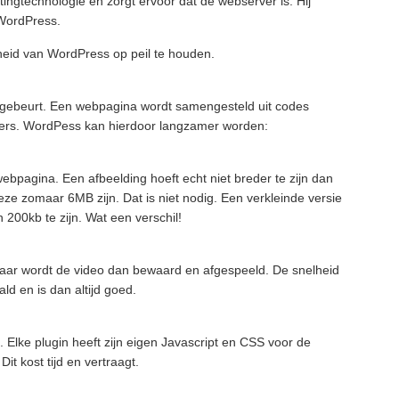
ngtechnologie en zorgt ervoor dat de webserver is. Hij
 WordPress.
eid van WordPress op peil te houden.
e gebeurt. Een webpagina wordt samengesteld uit codes
ders. WordPess kan hierdoor langzamer worden:
bpagina. Een afbeelding hoeft echt niet breder te zijn dan
eze zomaar 6MB zijn. Dat is niet nodig. Een verkleinde versie
 200kb te zijn. Wat een verschil!
. Daar wordt de video dan bewaard en afgespeeld. De snelheid
d en is dan altijd goed.
. Elke plugin heeft zijn eigen Javascript en CSS voor de
t kost tijd en vertraagt.