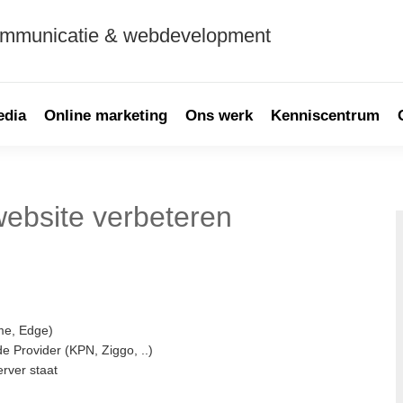
ommunicatie & webdevelopment
edia
Online marketing
Ons werk
Kenniscentrum
ebsite verbeteren
P
S
me, Edge)
e Provider (KPN, Ziggo, ..)
rver staat