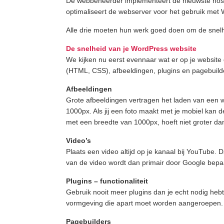
De webbeheerder implementeert de nieuwste hosti
optimaliseert de webserver voor het gebruik met
Alle drie moeten hun werk goed doen om de snelh
De snelheid van je WordPress website
We kijken nu eerst evennaar wat er op je websit
(HTML, CSS), afbeeldingen, plugins en pagebuil
Afbeeldingen
Grote afbeeldingen vertragen het laden van een we
1000px. Als jij een foto maakt met je mobiel kan d
met een breedte van 1000px, hoeft niet groter dan
Video’s
Plaats een video altijd op je kanaal bij YouTube
van de video wordt dan primair door Google bepaal
Plugins – functionaliteit
Gebruik nooit meer plugins dan je echt nodig hebt
vormgeving die apart moet worden aangeroepen. Di
Pagebuilders