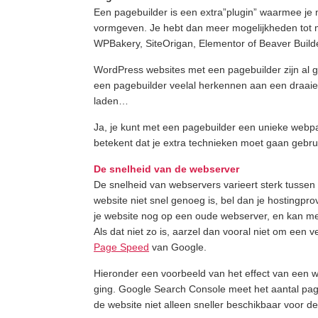
Een pagebuilder is een extra”plugin” waarmee je 
vormgeven. Je hebt dan meer mogelijkheden tot m
WPBakery, SiteOrigan, Elementor of Beaver Builde
WordPress websites met een pagebuilder zijn al g
een pagebuilder veelal herkennen aan een draaien
laden…
Ja, je kunt met een pagebuilder een unieke webpa
betekent dat je extra technieken moet gaan gebru
De snelheid van de webserver
De snelheid van webservers varieert sterk tussen h
website niet snel genoeg is, bel dan je hostingpr
je website nog op een oude webserver, en kan me
Als dat niet zo is, aarzel dan vooral niet om een v
Page Speed
van Google.
Hieronder een voorbeeld van het effect van een 
ging. Google Search Console meet het aantal pag
de website niet alleen sneller beschikbaar voor 