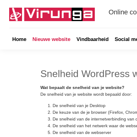
Skip
Skip
Skip
Skip
to
to
to
to
Online c
primary
main
primary
footer
navigation
content
sidebar
Virunga
Online
communicatie
&
Home
Nieuwe website
Vindbaarheid
Social m
Webdevelopment
Snelheid WordPress w
Wat bepaalt de snelheid van je website?
De snelheid van je website wordt bepaald door:
De snelheid van je Desktop
De keuze van de je browser (Firefox, Chro
De snelheid van de internetverbinding van d
De snelheid van het netwerk waar de webse
De snelheid van de webserver