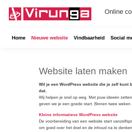
Skip
Skip
Skip
Skip
to
to
to
to
Online c
primary
main
primary
footer
navigation
content
sidebar
Virunga
Online
communicatie
&
Home
Nieuwe website
Vindbaarheid
Social m
Webdevelopment
Website laten maken
Wil je een WordPress website die je zelf kun
dat.
Wij helpen je snel op weg. Met jouw ideeën zett
geven we je een goede start.
Binnen twee weken h
Kleine informatieve WordPress website
De voorbereiding van een website start vanzelfsp
om goed over het doel en de inhoud na te denken en