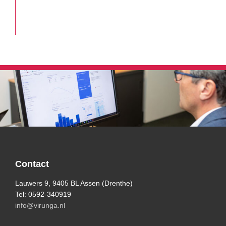
Footer
Contact
Lauwers 9, 9405 BL Assen (Drenthe)
Tel: 0592-340919
info@virunga.nl