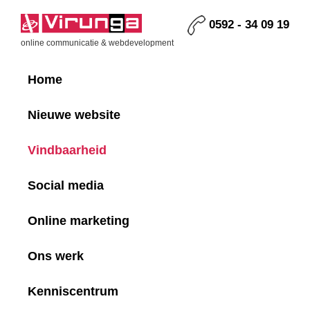
Skip
Skip
Skip
Skip
to
to
to
to
0592 - 34 09 19
primary
main
primary
footer
Virunga
online communicatie & webdevelopment
navigation
content
sidebar
Home
Nieuwe website
Vindbaarheid
Social media
Online marketing
Ons werk
Kenniscentrum