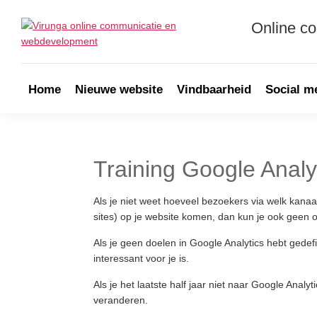
Skip
Skip
Skip
Skip
to
to
to
to
Online c
primary
main
primary
footer
Virunga
navigation
content
sidebar
Online
communicatie
&
Home
Nieuwe website
Vindbaarheid
Social m
Webdevelopment
Training Google Analy
Als je niet weet hoeveel bezoekers via welk kanaa
sites) op je website komen, dan kun je ook geen 
Als je geen doelen in Google Analytics hebt gedef
interessant voor je is.
Als je het laatste half jaar niet naar Google Analyt
veranderen.