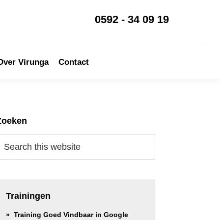
0592 - 34 09 19
Over Virunga
Contact
rimary
Zoeken
idebar
earch
his
ebsite
Trainingen
Training Goed Vindbaar in Google