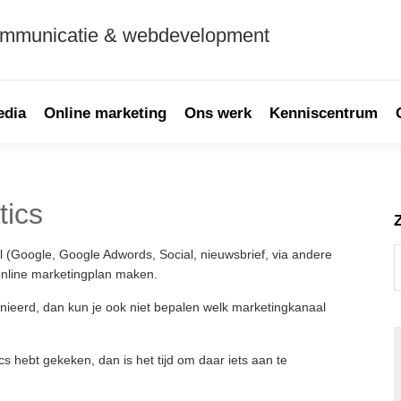
ommunicatie & webdevelopment
edia
Online marketing
Ons werk
Kenniscentrum
tics
P
S
S
l (Google, Google Adwords, Social, nieuwsbrief, via andere
t
online marketingplan maken.
w
inieerd, dan kun je ook niet bepalen welk marketingkanaal
ics hebt gekeken, dan is het tijd om daar iets aan te