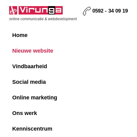
Skip
Skip
Skip
Skip
to
to
to
to
0592 - 34 09 19
primary
main
primary
footer
Virunga
online communicatie & webdevelopment
navigation
content
sidebar
Home
Nieuwe website
Vindbaarheid
Social media
Online marketing
Ons werk
Kenniscentrum