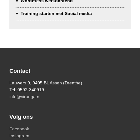
WordPress werkochtend
Training starten met Social media
Footer
Contact
Lauwers 9, 9405 BL Assen (Drenthe)
Tel: 0592-340919
info@virunga.nl
Volg ons
Facebook
Instagram