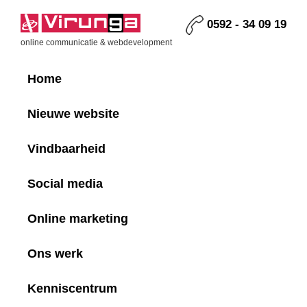
Skip
Skip
Skip
Skip
to
to
to
to
0592 - 34 09 19
primary
main
primary
footer
Virunga
online communicatie & webdevelopment
navigation
content
sidebar
Home
Nieuwe website
Vindbaarheid
Social media
Online marketing
Ons werk
Kenniscentrum