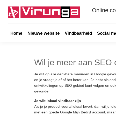
Skip
Skip
Skip
Skip
to
to
to
to
Online c
primary
main
primary
footer
navigation
content
sidebar
Virunga
Online
communicatie
&
Home
Nieuwe website
Vindbaarheid
Social m
Webdevelopment
Wil je meer aan SEO
Je wilt op alle denkbare manieren in Google gev
en je vraagt je af of het beter kan. Je hebt als on
ontwikkelingen op SEO gebied kunt volgen en ook n
gevonden.
Je wilt lokaal vindbaar zijn
Als je je product vooral lokaal levert, dan wil je 
met een goede Google Mijn Bedrijf account, maar 