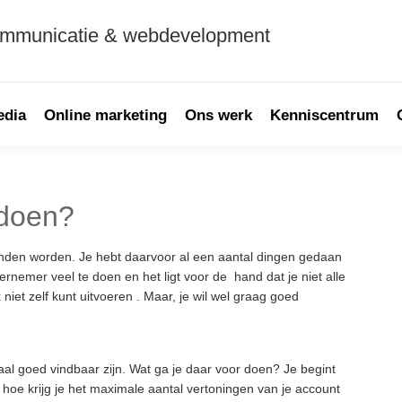
ommunicatie & webdevelopment
edia
Online marketing
Ons werk
Kenniscentrum
 doen?
P
S
onden worden. Je hebt daarvoor al een aantal dingen gedaan
dernemer veel te doen en het ligt voor de hand dat je niet alle
iet zelf kunt uitvoeren . Maar, je wil wel graag goed
lokaal goed vindbaar zijn. Wat ga je daar voor doen? Je begint
hoe krijg je het maximale aantal vertoningen van je account