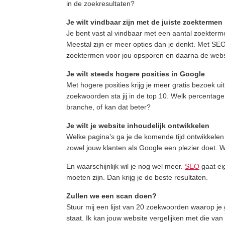
in de zoekresultaten?
Je wilt vindbaar zijn met de juiste zoektermen
Je bent vast al vindbaar met een aantal zoekterme
Meestal zijn er meer opties dan je denkt. Met S
zoektermen voor jou opsporen en daarna de web
Je wilt steeds hogere posities in Google
Met hogere posities krijg je meer gratis bezoek u
zoekwoorden sta jij in de top 10. Welk percentag
branche, of kan dat beter?
Je wilt je website inhoudelijk ontwikkelen
Welke pagina’s ga je de komende tijd ontwikkelen
zowel jouw klanten als Google een plezier doet. W
En waarschijnlijk wil je nog wel meer.
SEO
gaat eig
moeten zijn. Dan krijg je de beste resultaten.
Zullen we een scan doen?
Stuur mij een lijst van 20 zoekwoorden waarop je 
staat. Ik kan jouw website vergelijken met die van 