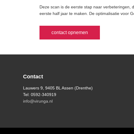
Deze scan is de eerste stap naar verbeteringen,
eerste half jaar te maken. De optimalisatie voor
contact opnemen
Footer
Contact
Lauwers 9, 9405 BL Assen (Drenthe)
Tel: 0592-340919
info@virunga.nl