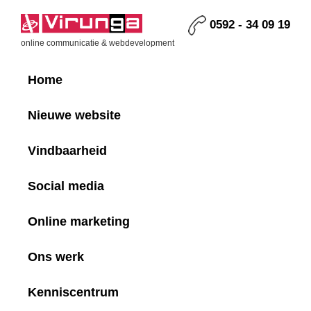
Skip
Skip
Skip
Skip
to
to
to
to
0592 - 34 09 19
primary
main
primary
footer
Virunga
online communicatie & webdevelopment
navigation
content
sidebar
Home
Nieuwe website
Vindbaarheid
Social media
Online marketing
Ons werk
Kenniscentrum