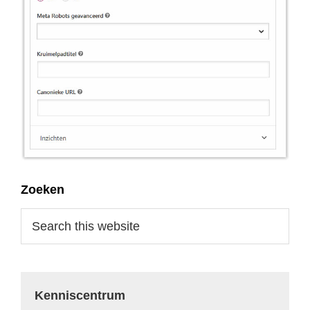
Primary
Zoeken
Sidebar
Search
this
website
Kenniscentrum