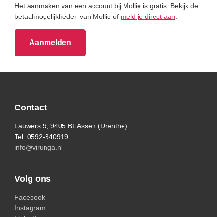
Het aanmaken van een account bij Mollie is gratis. Bekijk de
betaalmogelijkheden van Mollie of
meld je direct aan
.
Aanmelden
Primary
Sidebar
Footer
Contact
Lauwers 9, 9405 BL Assen (Drenthe)
Tel: 0592-340919
info@virunga.nl
Volg ons
Facebook
Instagram