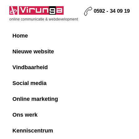
Skip
Skip
Skip
Skip
to
to
to
to
0592 - 34 09 19
primary
main
primary
footer
Virunga
online communicatie & webdevelopment
navigation
content
sidebar
Home
Nieuwe website
Vindbaarheid
Social media
Online marketing
Ons werk
Kenniscentrum