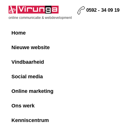
Skip
Skip
Skip
Skip
to
to
to
to
0592 - 34 09 19
primary
main
primary
footer
Virunga
online communicatie & webdevelopment
navigation
content
sidebar
Home
Nieuwe website
Vindbaarheid
Social media
Online marketing
Ons werk
Kenniscentrum