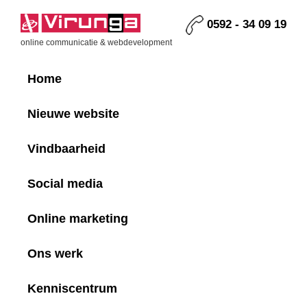
Skip
Skip
Skip
Skip
to
to
to
to
0592 - 34 09 19
primary
main
primary
footer
Virunga
online communicatie & webdevelopment
navigation
content
sidebar
Home
Nieuwe website
Vindbaarheid
Social media
Online marketing
Ons werk
Kenniscentrum