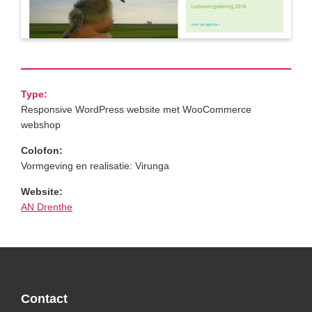
Type:
Responsive WordPress website met WooCommerce
webshop
Colofon:
Vormgeving en realisatie: Virunga
Website:
AN Drenthe
Primary
Sidebar
Footer
Contact