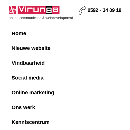
Skip
Skip
Skip
Skip
to
to
to
to
0592 - 34 09 19
primary
main
primary
footer
Virunga
online communicatie & webdevelopment
navigation
content
sidebar
Home
Nieuwe website
Vindbaarheid
Social media
Online marketing
Ons werk
Kenniscentrum