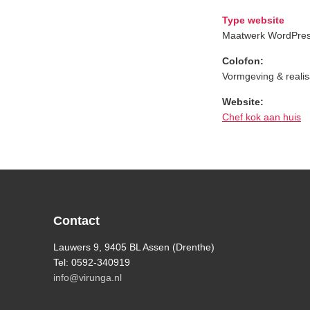
Type website
Maatwerk WordPres
Colofon:
Vormgeving & realis
Website:
Chef kok aan huis
Footer
Contact
Lauwers 9, 9405 BL Assen (Drenthe)
Tel: 0592-340919
info@virunga.nl