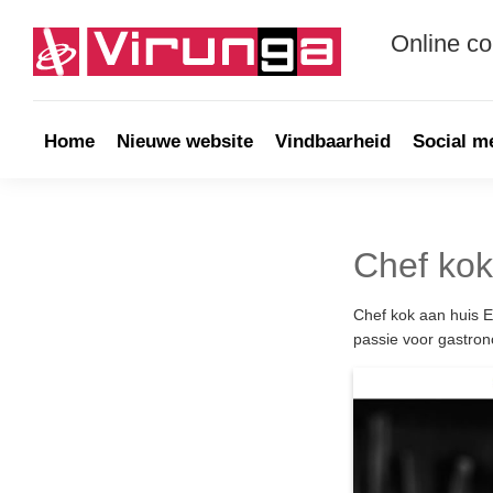
Skip
Skip
Skip
Skip
to
to
to
to
Online c
primary
main
primary
footer
navigation
content
sidebar
Virunga
Online
communicatie
&
Home
Nieuwe website
Vindbaarheid
Social m
Webdevelopment
Chef kok
Chef kok aan huis E
passie voor gastron