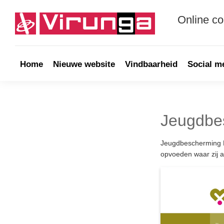
Skip
Skip
Skip
Skip
to
to
to
to
Online c
primary
main
primary
footer
navigation
content
sidebar
Virunga
Online
communicatie
&
Home
Nieuwe website
Vindbaarheid
Social m
Webdevelopment
Jeugdbe
Jeugdbescherming N
opvoeden waar zij al