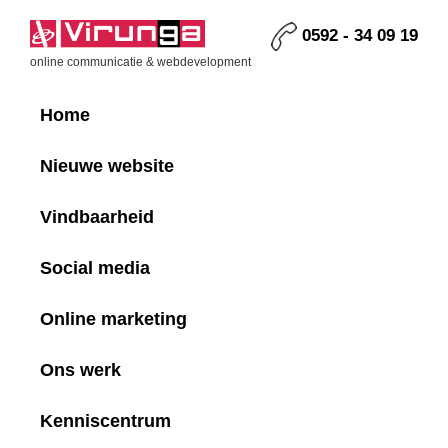
Skip
Skip
Skip
Skip
to
to
to
to
0592 - 34 09 19
primary
main
primary
footer
Virunga
online communicatie & webdevelopment
navigation
content
sidebar
Home
Nieuwe website
Vindbaarheid
Social media
Online marketing
Ons werk
Kenniscentrum