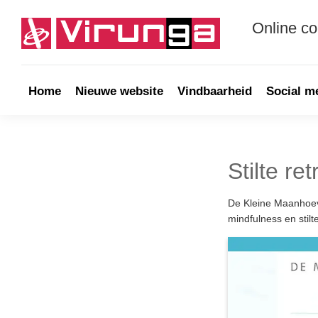
Skip
Skip
Skip
Skip
to
to
to
to
Online c
primary
main
primary
footer
navigation
content
sidebar
Virunga
Online
communicatie
&
Home
Nieuwe website
Vindbaarheid
Social m
Webdevelopment
Stilte r
De Kleine Maanhoev
mindfulness en stilt