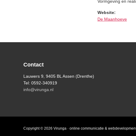
Vormgeving en reali
Website:
De Maanhoeve
Footer
Contact
Lauwers 9, 9405 BL Assen (Drenthe)
Tel: 0592-340919
info@virunga.nl
Copyright © 2026 Virunga · online communicatie & webdevelopmen