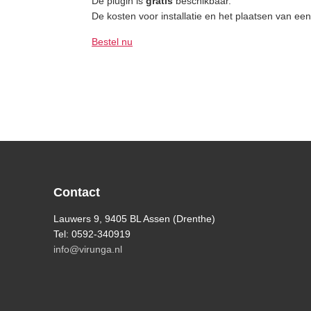
De plugin is
gratis
beschikbaar.
De kosten voor installatie en het plaatsen van een 
Bestel nu
Footer
Contact
Lauwers 9, 9405 BL Assen (Drenthe)
Tel: 0592-340919
info@virunga.nl