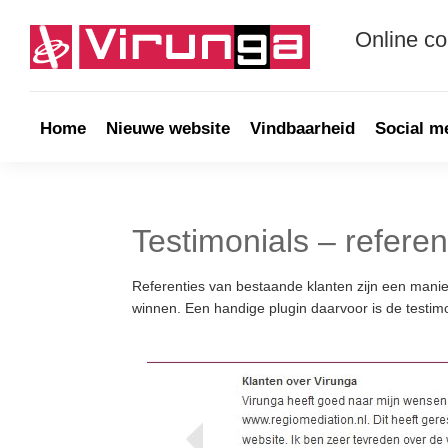
Skip
Skip
Skip
Skip
to
to
to
to
Online c
primary
main
primary
footer
navigation
content
sidebar
Virunga
Online
communicatie
&
Home
Nieuwe website
Vindbaarheid
Social m
Webdevelopment
Testimonials – referen
Referenties van bestaande klanten zijn een manie
winnen. Een handige plugin daarvoor is de testimo