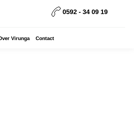
0592 - 34 09 19
Over Virunga
Contact
rimary
idebar