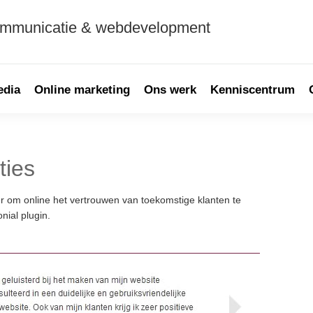
ommunicatie & webdevelopment
edia
Online marketing
Ons werk
Kenniscentrum
ties
P
S
r om online het vertrouwen van toekomstige klanten te
nial plugin.