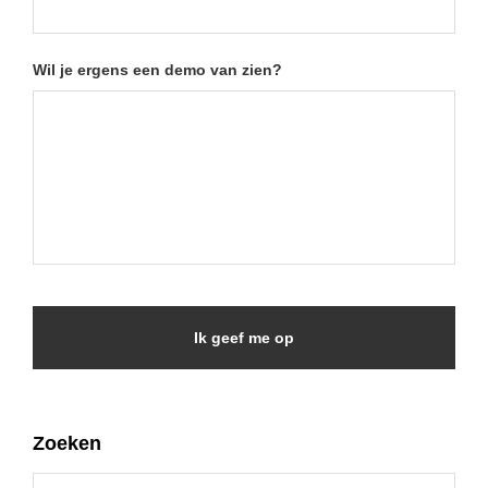
Wil je ergens een demo van zien?
Primary
Zoeken
Sidebar
Search