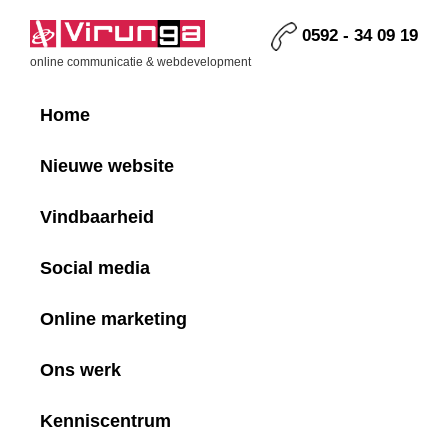
Skip
Skip
Skip
Skip
to
to
to
to
0592 - 34 09 19
primary
main
primary
footer
Virunga
online communicatie & webdevelopment
navigation
content
sidebar
Home
Nieuwe website
Vindbaarheid
Social media
Online marketing
Ons werk
Kenniscentrum