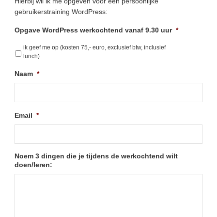
Hierbij wil ik me opgeven voor een persoonlijke
gebruikerstraining WordPress:
Opgave WordPress werkochtend vanaf 9.30 uur
*
ik geef me op (kosten 75,- euro, exclusief btw, inclusief
lunch)
Naam
*
Email
*
Noem 3 dingen die je tijdens de werkochtend wilt
doen/leren: