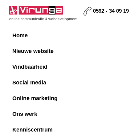
Skip
Skip
Skip
Skip
to
to
to
to
0592 - 34 09 19
primary
main
primary
footer
Virunga
online communicatie & webdevelopment
navigation
content
sidebar
Home
Nieuwe website
Vindbaarheid
Social media
Online marketing
Ons werk
Kenniscentrum