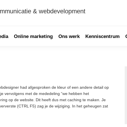
ommunicatie & webdevelopment
edia
Online marketing
Ons werk
Kenniscentrum
P
S
webdesigner had afgesproken de kleur of een andere detail op
 je vervolgens met de mededeling “we hebben het
ing op de website. Dit heeft dus met caching te maken. Je
 ververste (CTRL F5) zag je de wijziging. In het geheugen zat