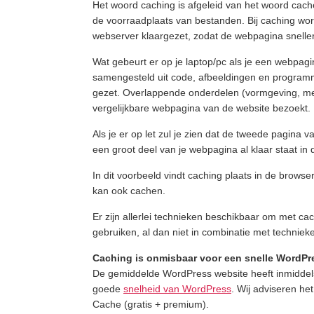
Het woord caching is afgeleid van het woord cache
de voorraadplaats van bestanden. Bij caching w
webserver klaargezet, zodat de webpagina snelle
Wat gebeurt er op je laptop/pc als je een webpa
samengesteld uit code, afbeeldingen en programm
gezet. Overlappende onderdelen (vormgeving, men
vergelijkbare webpagina van de website bezoekt.
Als je er op let zul je zien dat de tweede pagina
een groot deel van je webpagina al klaar staat in
In dit voorbeeld vindt caching plaats in de brows
kan ook cachen.
Er zijn allerlei technieken beschikbaar om met ca
gebruiken, al dan niet in combinatie met technie
Caching is onmisbaar voor een snelle WordPr
De gemiddelde WordPress website heeft inmiddels
goede
snelheid van WordPress
. Wij adviseren he
Cache (gratis + premium).