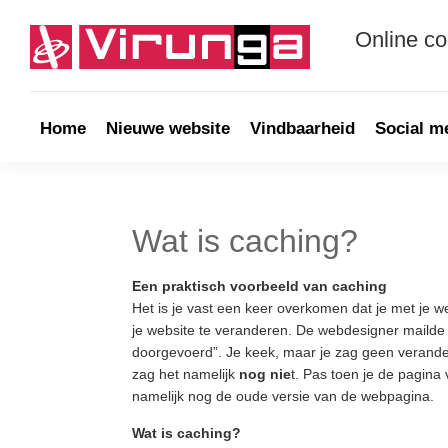
Skip
Skip
Skip
Skip
to
to
to
to
Online c
primary
main
primary
footer
navigation
content
sidebar
Virunga
Online
communicatie
&
Home
Nieuwe website
Vindbaarheid
Social m
Webdevelopment
Wat is caching?
Een praktisch voorbeeld van caching
Het is je vast een keer overkomen dat je met je 
je website te veranderen. De webdesigner mailde
doorgevoerd”. Je keek, maar je zag geen verander
zag het namelijk
nog nie
t. Pas toen je de pagina
namelijk nog de oude versie van de webpagina.
Wat is caching?