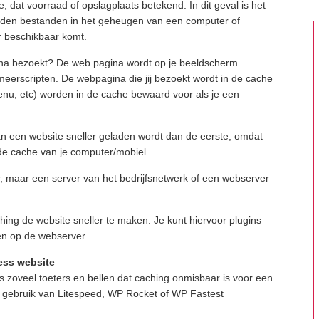
, dat voorraad of opslagplaats betekend. In dit geval is het
orden bestanden in het geheugen van een computer of
r beschikbaar komt.
gina bezoekt? De web pagina wordt op je beeldscherm
eerscripten. De webpagina die jij bezoekt wordt in de cache
u, etc) worden in de cache bewaard voor als je een
 van een website sneller geladen wordt dan de eerste, omdat
 de cache van je computer/mobiel.
er, maar een server van het bedrijfsnetwerk of een webserver
ching de website sneller te maken. Je kunt hiervoor plugins
ken op de webserver.
ess website
 zoveel toeters en bellen dat caching onmisbaar is voor een
t gebruik van Litespeed, WP Rocket of WP Fastest