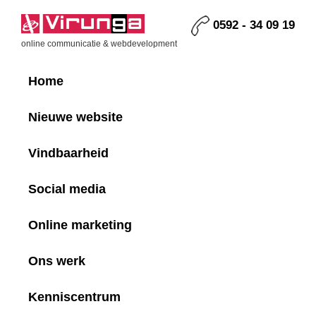
Skip
Skip
Skip
Skip
to
to
to
to
0592 - 34 09 19
primary
main
primary
footer
Virunga
online communicatie & webdevelopment
navigation
content
sidebar
Home
Nieuwe website
Vindbaarheid
Social media
Online marketing
Ons werk
Kenniscentrum