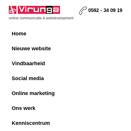
Skip
Skip
Skip
to
to
to
0592 - 34 09 19
primary
main
footer
Virunga
online communicatie & webdevelopment
navigation
content
Home
Nieuwe website
Vindbaarheid
Social media
Online marketing
Ons werk
Kenniscentrum