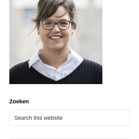
Primary
Zoeken
Sidebar
Search
this
website