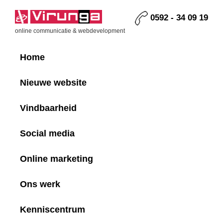
Skip
Skip
Skip
Skip
to
to
to
to
0592 - 34 09 19
primary
main
primary
footer
Virunga
online communicatie & webdevelopment
navigation
content
sidebar
Home
Nieuwe website
Vindbaarheid
Social media
Online marketing
Ons werk
Kenniscentrum