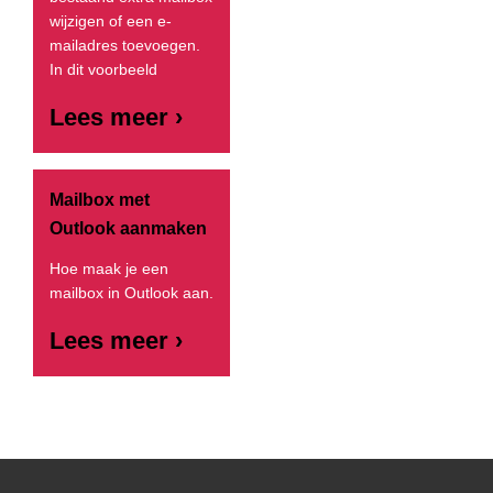
wijzigen of een e-
mailadres toevoegen.
In dit voorbeeld
Lees meer ›
Mailbox met
Outlook aanmaken
Hoe maak je een
mailbox in Outlook aan.
Lees meer ›
Primary
Sidebar