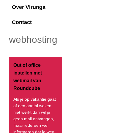
Over Virunga
Contact
webhosting
Out of office
instellen met
webmail van
Roundcube
Als je op vakantie gaat
of een aantal weken
niet werkt dan wil je
geen mail ontvangen,
maar iedereen wel
informeren dat je weg