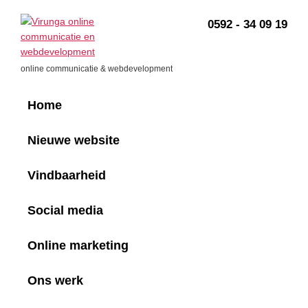
Skip
Skip
Skip
Skip
Skip
to
to
to
to
to
0592 - 34 09 19
primary
main
primary
secondary
footer
navigation
content
sidebar
sidebar
Virunga
online communicatie & webdevelopment
Home
Nieuwe website
Vindbaarheid
Social media
Online marketing
Ons werk