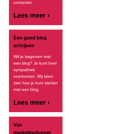
contacten.
Lees meer ›
Een goed blog
schrijven
Wil je beginnen met
een blog? Je kunt heel
sympathiek
overkomen. Wij laten
zien hoe je kunt starten
met een blog.
Lees meer ›
Van
marketingfunnel