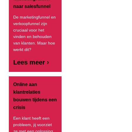
naar salesfunnel
De marketingfunnel en
verkoopfunnel zijn
cruciaal voor het
vinden en behouden
van klanten. Maar hoe
werkt dit?
Lees meer ›
Online aan
klantrelaties
bouwen tijdens een
crisis
Een klant heeft een
probleem, jij voorziet
ze met een oplossing.