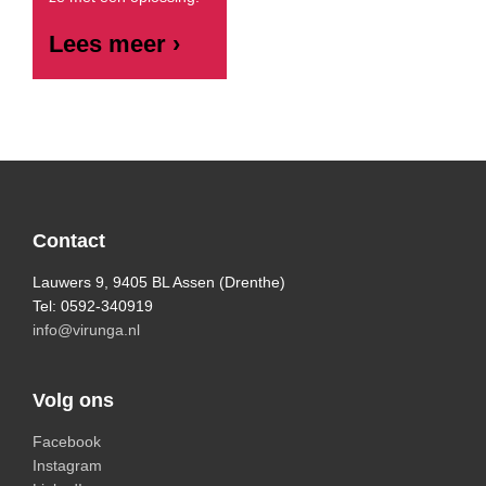
Lees meer ›
Primary
Secondary
Sidebar
Sidebar
Footer
Contact
Lauwers 9, 9405 BL Assen (Drenthe)
Tel: 0592-340919
info@virunga.nl
Volg ons
Facebook
Instagram